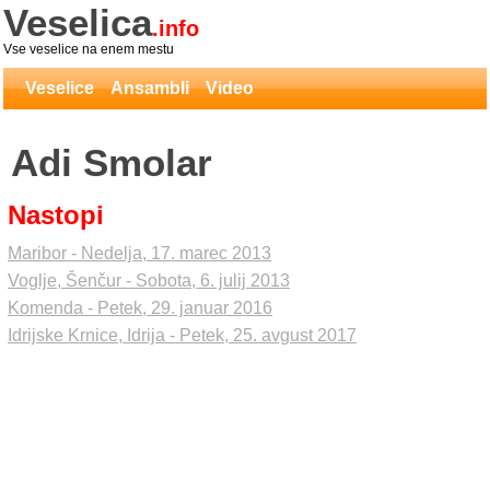
Veselica
.info
Vse veselice na enem mestu
Veselice
Ansambli
Video
Adi Smolar
Nastopi
Maribor - Nedelja, 17. marec 2013
Voglje, Šenčur - Sobota, 6. julij 2013
Komenda - Petek, 29. januar 2016
Idrijske Krnice, Idrija - Petek, 25. avgust 2017