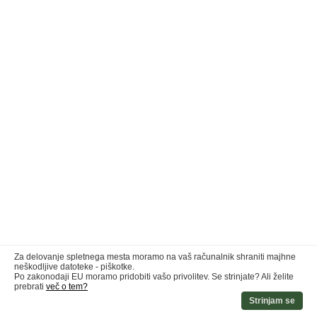
Za delovanje spletnega mesta moramo na vaš računalnik shraniti majhne
neškodljive datoteke - piškotke.
Po zakonodaji EU moramo pridobiti vašo privolitev. Se strinjate? Ali želite
prebrati
več o tem?
Strinjam se