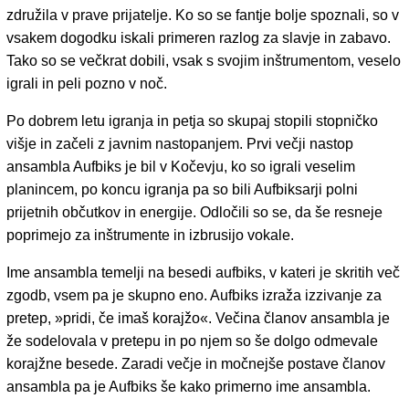
združila v prave prijatelje. Ko so se fantje bolje spoznali, so v
vsakem dogodku iskali primeren razlog za slavje in zabavo.
Tako so se večkrat dobili, vsak s svojim inštrumentom, veselo
igrali in peli pozno v noč.
Po dobrem letu igranja in petja so skupaj stopili stopničko
višje in začeli z javnim nastopanjem. Prvi večji nastop
ansambla Aufbiks je bil v Kočevju, ko so igrali veselim
planincem, po koncu igranja pa so bili Aufbiksarji polni
prijetnih občutkov in energije. Odločili so se, da še resneje
poprimejo za inštrumente in izbrusijo vokale.
Ime ansambla temelji na besedi aufbiks, v kateri je skritih več
zgodb, vsem pa je skupno eno. Aufbiks izraža izzivanje za
pretep, »pridi, če imaš korajžo«. Večina članov ansambla je
že sodelovala v pretepu in po njem so še dolgo odmevale
korajžne besede. Zaradi večje in močnejše postave članov
ansambla pa je Aufbiks še kako primerno ime ansambla.