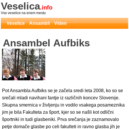
Veselica
.info
Vse veselice na enem mestu
Veselice
Ansambli
Video
Ansambel Aufbiks
Pot Ansambla Aufbiks se je začela sredi leta 2008, ko so se
srečali mladi navihani fantje iz različnih koncev Slovenije.
Skupna smernica v življenju in vodilo vsakega posameznika
jim je bila Fakulteta za šport, kjer so se našli kot odlični
športniki in tudi glasbeniki. Prva srečanja je zaznamovalo
petje domače glasbe po celi fakulteti in ravno glasba jih je