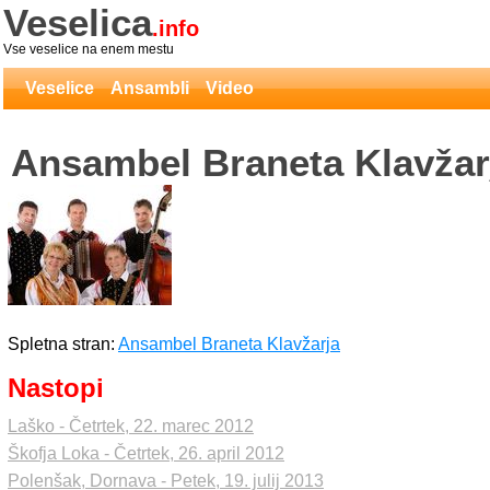
Veselica
.info
Vse veselice na enem mestu
Veselice
Ansambli
Video
Ansambel Braneta Klavžar
Spletna stran:
Ansambel Braneta Klavžarja
Nastopi
Laško - Četrtek, 22. marec 2012
Škofja Loka - Četrtek, 26. april 2012
Polenšak, Dornava - Petek, 19. julij 2013