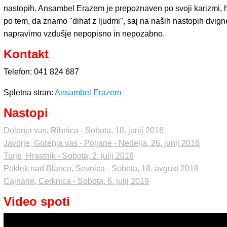
nastopih. Ansambel Erazem je prepoznaven po svoji karizmi, ho
po tem, da znamo "dihat z ljudmi", saj na naših nastopih dvign
napravimo vzdušje nepopisno in nepozabno.
Kontakt
Telefon: 041 824 687
Spletna stran:
Ansambel Erazem
Nastopi
Dolenja vas, Ribnica - Sobota, 18. junij 2016
Javorje, Gorenja vas - Poljane - Nedelja, 26. junij 2016
Turje, Hrastnik - Sobota, 2. julij 2016
Poklek nad Blanco, Sevnica - Sobota, 18. avgust 2018
Cajnarje, Cerknica - Sobota, 6. julij 2019
Video spoti