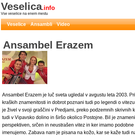
Veselica
.info
Vse veselice na enem mestu
Veselice
Ansambli
Video
Ansambel Erazem
Ansambel Erazem je luč sveta ugledal v avgustu leta 2003. Pri
kraških znamenitosti in dobrot poznani tudi po legendi o vit
je živel v svoji graščini v Predjami, preko podzemnih skrivnih 
tudi v Vipavsko dolino in širšo okolico Postojne. Bil je znameni
perspektiven, srčen in neustrašen vitez in ker imamo podobne v
imenujemo. Zabava nam je pisana na kožo, kar se kaže tudi na