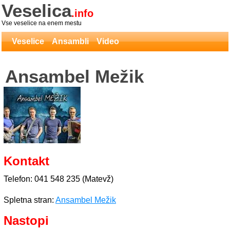
Veselica
.info
Vse veselice na enem mestu
Veselice
Ansambli
Video
Ansambel Mežik
Kontakt
Telefon: 041 548 235 (Matevž)
Spletna stran:
Ansambel Mežik
Nastopi