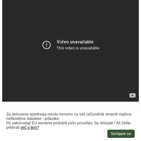
Za delovanje spletnega mesta moramo na vaš računalnik shraniti majhne
neškodljive datoteke - piškotke.
Po zakonodaji EU moramo pridobiti vašo privolitev. Se strinjate? Ali želite
prebrati
več o tem?
Strinjam se