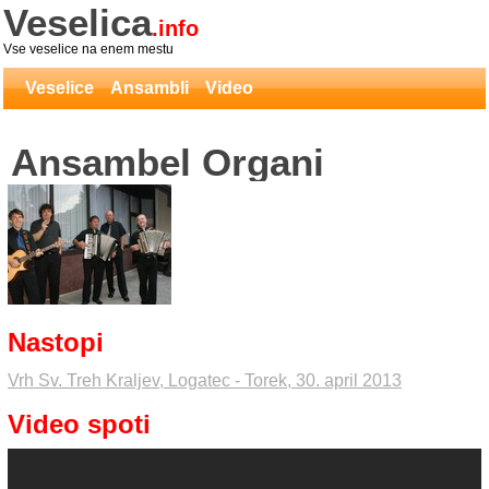
Veselica
.info
Vse veselice na enem mestu
Veselice
Ansambli
Video
Ansambel Organi
Nastopi
Vrh Sv. Treh Kraljev, Logatec - Torek, 30. april 2013
Video spoti