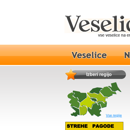
Izberi regijo
Vse regije