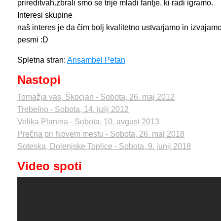
prireditvah.zbrali smo se trije mladi fantje, ki radi igramo.
Interesi skupine
naš interes je da čim bolj kvalitetno ustvarjamo in izvaj
pesmi :D
Spletna stran:
Ansambel Petan
Nastopi
Tomažja vas, Škocjan - Sobota, 26. maj 2012
Trebelno - Sobota, 14. julij 2012
Velika Planina - Sobota, 10. avgust 2013
Prečna pri Novem mestu - Sobota, 26. maj 2018
Soteska, Dolenjske Toplice - Sobota, 9. junij 2018
Video spoti