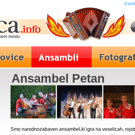
O port
Ansambel Petan
Smo narodnozabaven ansambel,ki igra na veselicah, rojst