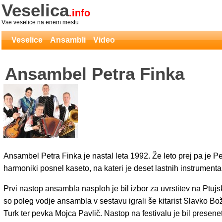
Veselica
.info
Vse veselice na enem mestu
Veselice
Ansambli
Video
Ansambel Petra Finka
Ansambel Petra Finka je nastal leta 1992. Že leto prej pa je Pet
harmoniki posnel kaseto, na kateri je deset lastnih instrumenta
Prvi nastop ansambla nasploh je bil izbor za uvrstitev na Ptujski
so poleg vodje ansambla v sestavu igrali še kitarist Slavko Bo
Turk ter pevka Mojca Pavlič. Nastop na festivalu je bil presenet