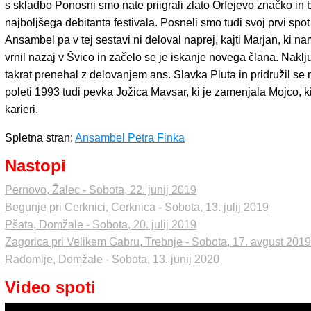
s skladbo Ponosni smo nate priigrali zlato Orfejevo značko in b
najboljšega debitanta festivala. Posneli smo tudi svoj prvi spot
Ansambel pa v tej sestavi ni deloval naprej, kajti Marjan, ki 
vrnil nazaj v Švico in začelo se je iskanje novega člana. Naklju
takrat prenehal z delovanjem ans. Slavka Pluta in pridružil se
poleti 1993 tudi pevka Jožica Mavsar, ki je zamenjala Mojco, ki 
karieri.
Spletna stran:
Ansambel Petra Finka
Nastopi
Pernovo, Žalec - Sobota, 22. junij 2019
Begunje pri Cerknici, Cerknica - Sobota, 13. julij 2019
Pšata, Domžale - Sobota, 20. julij 2019
Zagorica pri Velikem Gabru, Trebnje - Sobota, 17. avgust 2019
Radomlje, Domžale - Sobota, 13. junij 2020
Video spoti