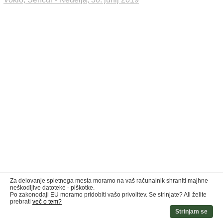
Za delovanje spletnega mesta moramo na vaš računalnik shraniti majhne
neškodljive datoteke - piškotke.
Po zakonodaji EU moramo pridobiti vašo privolitev. Se strinjate? Ali želite
prebrati
več o tem?
Strinjam se