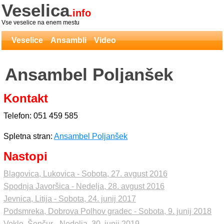
Veselica
.info
Vse veselice na enem mestu
Veselice
Ansambli
Video
Ansambel Poljanšek
Kontakt
Telefon: 051 459 585
Spletna stran:
Ansambel Poljanšek
Nastopi
Blagovica, Lukovica - Sobota, 27. avgust 2016
Spodnja Javoršica - Nedelja, 28. avgust 2016
Jevnica, Litija - Sobota, 24. junij 2017
Podsmreka, Dobrova Polhov gradec - Sobota, 9. junij 2018
Voklo, Šenčur - Nedelja, 30. junij 2019