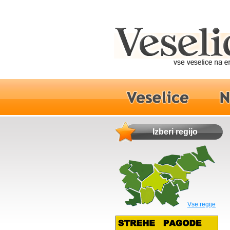
Izberi regijo
Vse regije