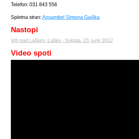
Telefon: 031 843 556
Spletna stran:
Ansambel Simona Gajška
Nastopi
Vrh nad Laškim, Laško - Sobota, 23. junij 2012
Video spoti