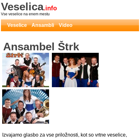
Veselica
.info
Vse veselice na enem mestu
Veselice
Ansambli
Video
Ansambel Štrk
Izvajamo glasbo za vse priložnosti, kot so vrtne veselice,