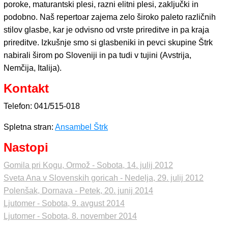
poroke, maturantski plesi, razni elitni plesi, zaključki in
podobno. Naš repertoar zajema zelo široko paleto različnih
stilov glasbe, kar je odvisno od vrste prireditve in pa kraja
prireditve. Izkušnje smo si glasbeniki in pevci skupine Štrk
nabirali širom po Sloveniji in pa tudi v tujini (Avstrija,
Nemčija, Italija).
Kontakt
Telefon: 041/515-018
Spletna stran:
Ansambel Štrk
Nastopi
Gomila pri Kogu, Ormož - Sobota, 14. julij 2012
Sveta Ana v Slovenskih goricah - Nedelja, 29. julij 2012
Polenšak, Dornava - Petek, 20. junij 2014
Ljutomer - Sobota, 9. avgust 2014
Ljutomer - Sobota, 8. november 2014