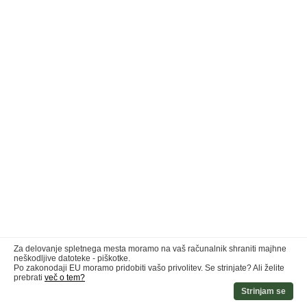
Za delovanje spletnega mesta moramo na vaš računalnik shraniti majhne
neškodljive datoteke - piškotke.
Po zakonodaji EU moramo pridobiti vašo privolitev. Se strinjate? Ali želite
prebrati
več o tem?
Strinjam se