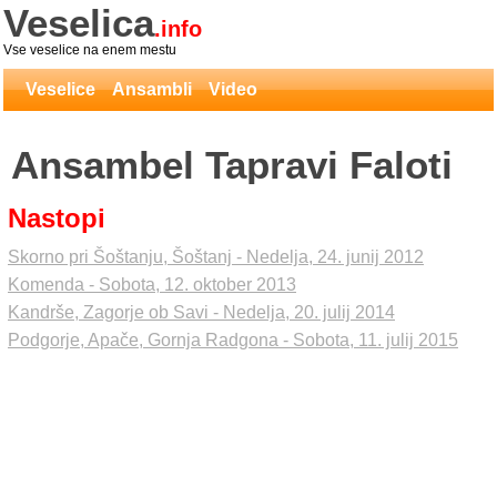
Veselica
.info
Vse veselice na enem mestu
Veselice
Ansambli
Video
Ansambel Tapravi Faloti
Nastopi
Skorno pri Šoštanju, Šoštanj - Nedelja, 24. junij 2012
Komenda - Sobota, 12. oktober 2013
Kandrše, Zagorje ob Savi - Nedelja, 20. julij 2014
Podgorje, Apače, Gornja Radgona - Sobota, 11. julij 2015