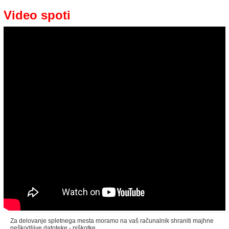
Video spoti
Za delovanje spletnega mesta moramo na vaš računalnik shraniti majhne
neškodljive datoteke - piškotke.