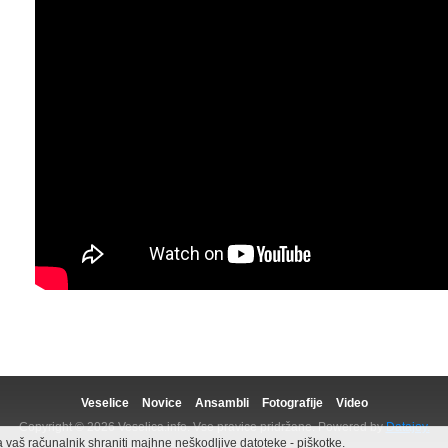
Veselice
Novice
Ansambli
Fotografije
Video
Copyright © 2026 Veselica.info. Vse pravice pridržane. Powered by
Datajoy.
aš računalnik shraniti majhne neškodljive datoteke - piškotke.