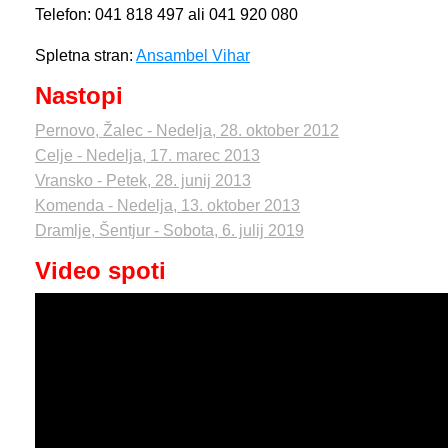
Telefon: 041 818 497 ali 041 920 080
Spletna stran:
Ansambel Vihar
Nastopi
Pernovo, Žalec - Nedelja, 28. oktober 2012
Celje - Nedelja, 17. marec 2013
Vransko - Petek, 28. junij 2013
Komenda - Nedelja, 13. oktober 2013
Dramlje, Šentjur - Sobota, 6. julij 2019
Video spoti