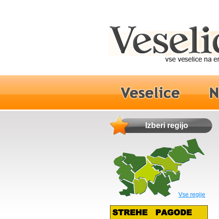
Izberi regijo
Vse regije