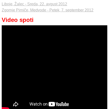
Liboje, Žalec - Sreda, 22. avgust 2012
Zgornje Pirniče, Medvode - Petek, 7. september 2012
Video spoti