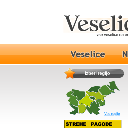
Izberi regijo
Vse regije