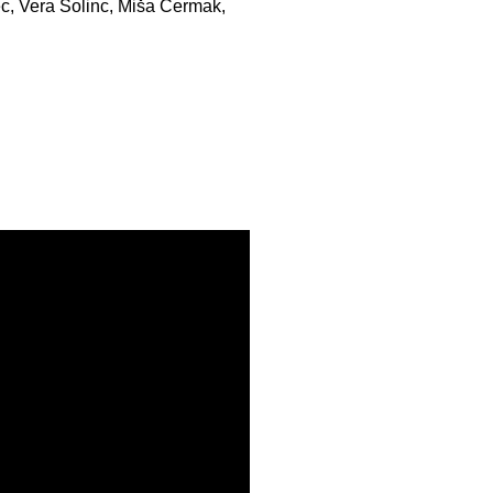
ec, Vera Šolinc, Miša Čermak,