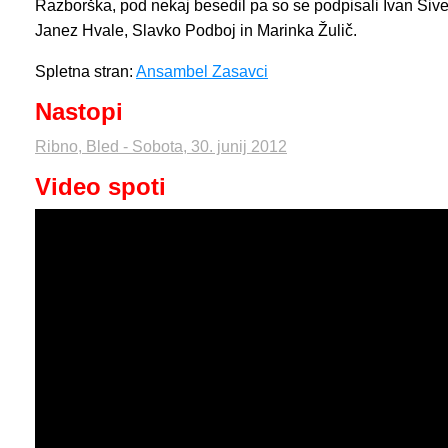
Razborška, pod nekaj besedil pa so se podpisali Ivan Siv
Janez Hvale, Slavko Podboj in Marinka Žulič.
Spletna stran:
Ansambel Zasavci
Nastopi
Ribno, Bled - Sobota, 30. junij 2012
Video spoti