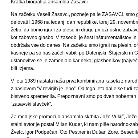
Kratka biografija ansambla Zasavci
Na začetku Veseli Zasavci, pozneje pa le ZASAVCI, smo g
delovati l.1968 na tedanji dan republike, torej 29. novembr
željo, da bomo igrali za plese in druge priložnostne zabav
kot zabavno glasbo. V zasedbi je šest inštrumentalistov in
obdržala vse do danes. Na začetku smo igrali na plesih, o
kasneje pa so nas začeli vabiti po Dolenjski, Štajerski in G
ustanovitve se je zamenjalo kar nekaj glasbenikov (največ 
bili izjema.
V letu 1989 nastala naša prva kombinirana kaseta z naro
z naslovom “V revirjih je lepo”. Od tega leta dalje se tudi
bistveno spremenila. Prepoznavni smo po dveh trobentah i
“zasavski slavček”.
Za medijsko promocijo ansambla skrbita Jože Vukič, Jože
stalni avtor je postal Milan Kuder, ki nam piše narodno-z
Žvelc, Igor Podpečan, Oto Pestner in Dušan Zore. Besedi