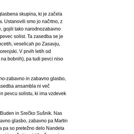
lasbena skupina, ki je začela
a. Ustanovili smo jo načrtno, z
e, gojili tako narodnozabavno
 pevec solist. Ta zasedba se je
hcetih, veselicah po Zasavju,
orenjski. V prvih letih od
na bobnih), pa tudi pevci niso
dno-zabavno in zabavno glasbo,
 zasedba ansambla ni več
n pevcu solistu, ki ima vzdevek
 Buden in Srečko Sušnik. Nas
abavno glasbo, zabavno pa Martin
la pa so pretežno delo Nandeta