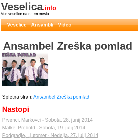
Veselica
.info
Vse veselice na enem mestu
Veselice
Ansambli
Video
Ansambel Zreška pomlad
Spletna stran:
Ansambel Zreška pomlad
Nastopi
Prvenci, Markovci - Sobota, 28. junij 2014
Matke, Prebold - Sobota, 19. julij 2014
Podgradje, Ljutomer - Nedelja, 27. julij 2014