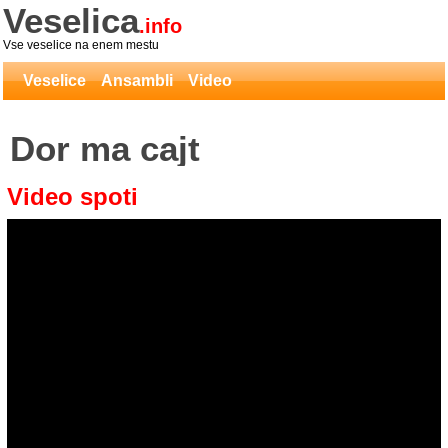
Veselica
.info
Vse veselice na enem mestu
Veselice
Ansambli
Video
Dor ma cajt
Video spoti