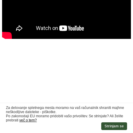
Za delovanje spletnega mesta moramo na vaš računalnik shraniti majhne
neškodljive datoteke - piškotke.
Po zakonodaji EU moramo pridobiti vašo privolitev. Se strinjate? Ali želite
prebrati
več o tem?
Strinjam se