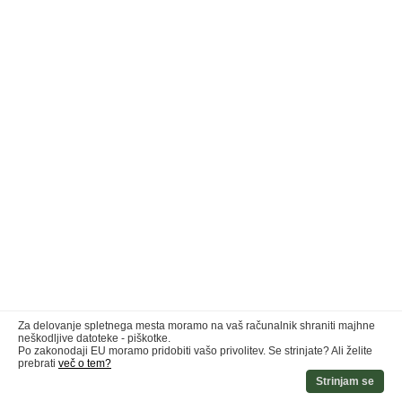
Za delovanje spletnega mesta moramo na vaš računalnik shraniti majhne
neškodljive datoteke - piškotke.
Po zakonodaji EU moramo pridobiti vašo privolitev. Se strinjate? Ali želite
prebrati
več o tem?
Strinjam se