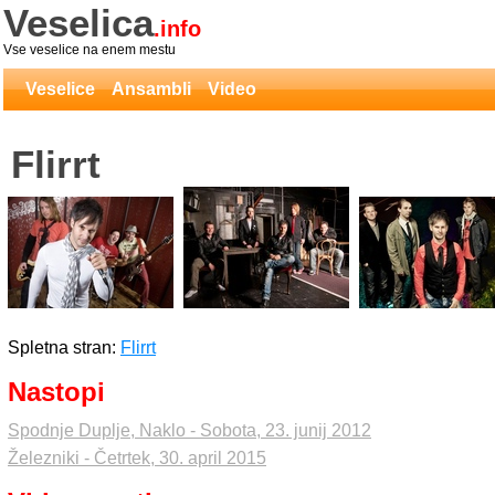
Veselica
.info
Vse veselice na enem mestu
Veselice
Ansambli
Video
Flirrt
Spletna stran:
Flirrt
Nastopi
Spodnje Duplje, Naklo - Sobota, 23. junij 2012
Železniki - Četrtek, 30. april 2015