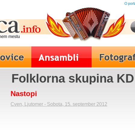
O port
Folklorna skupina K
Nastopi
Cven, Ljutomer - Sobota, 15. september 2012