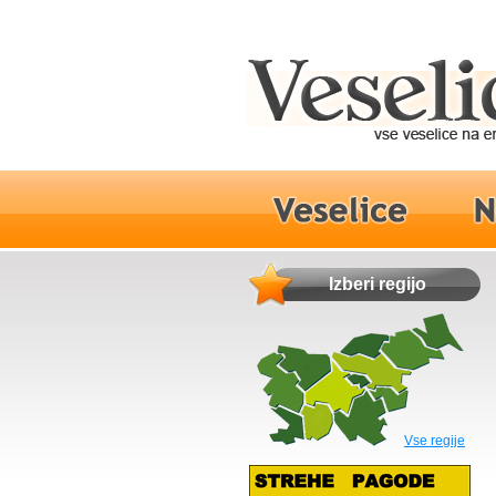
Izberi regijo
Vse regije