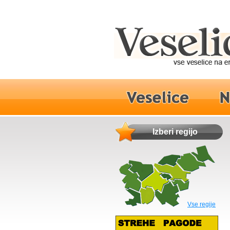
Izberi regijo
Vse regije