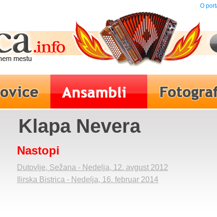
O port
Klapa Nevera
Nastopi
Dutovlje, Sežana - Nedelja, 12. avgust 2012
Ilirska Bistrica - Nedelja, 16. februar 2014