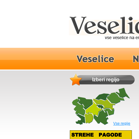
Izberi regijo
Vse regije