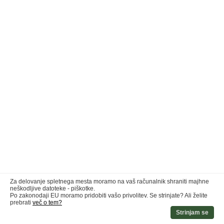
Za delovanje spletnega mesta moramo na vaš računalnik shraniti majhne
neškodljive datoteke - piškotke.
Po zakonodaji EU moramo pridobiti vašo privolitev. Se strinjate? Ali želite
prebrati
več o tem?
Strinjam se