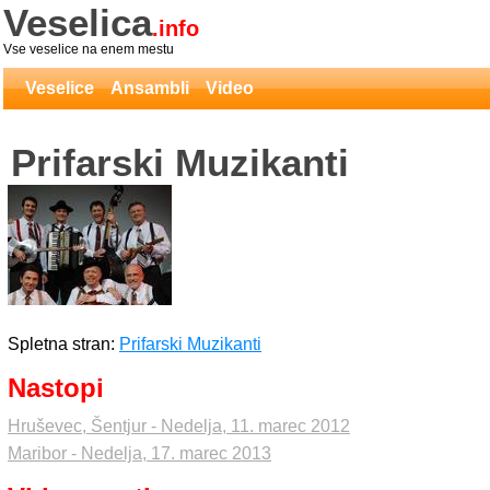
Veselica
.info
Vse veselice na enem mestu
Veselice
Ansambli
Video
Prifarski Muzikanti
Spletna stran:
Prifarski Muzikanti
Nastopi
Hruševec, Šentjur - Nedelja, 11. marec 2012
Maribor - Nedelja, 17. marec 2013