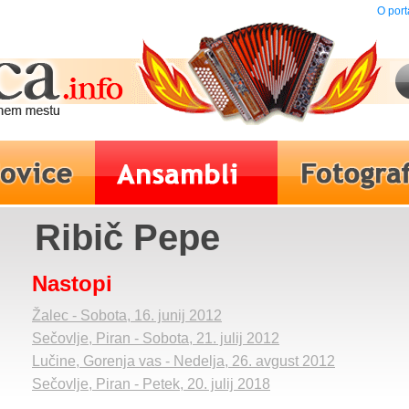
O port
Ribič Pepe
Nastopi
Žalec - Sobota, 16. junij 2012
Sečovlje, Piran - Sobota, 21. julij 2012
Lučine, Gorenja vas - Nedelja, 26. avgust 2012
Sečovlje, Piran - Petek, 20. julij 2018