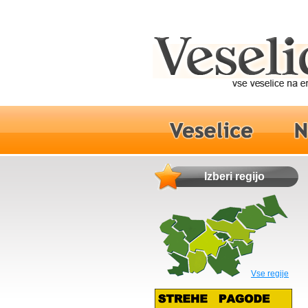
Izberi regijo
Vse regije