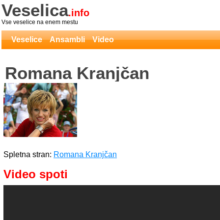
Veselica
.info
Vse veselice na enem mestu
Veselice
Ansambli
Video
Romana Kranjčan
Spletna stran:
Romana Kranjčan
Video spoti