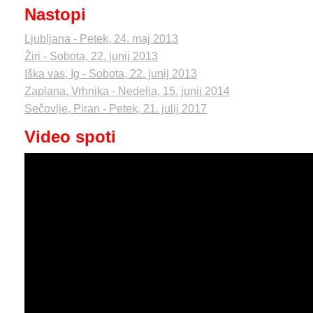
Nastopi
Ljubljana - Petek, 24. maj 2013
Žiri - Sobota, 22. junij 2013
Iška vas, Ig - Sobota, 22. junij 2013
Zaplana, Vrhnika - Nedelja, 15. junij 2014
Sečovlje, Piran - Petek, 21. julij 2017
Video spoti