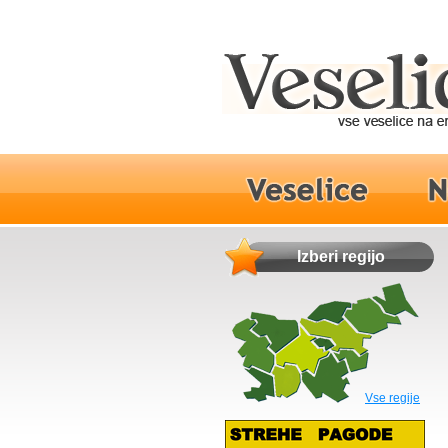
Izberi regijo
Vse regije