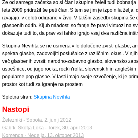
Že od samega začetka so si člani skupine želeli tudi bobnarja i
leta 2009 pridružil še peti član. S tem se jim je izpolnila želja, 
izvajajo, v celoti odigrane v živo. V takšni zasedbi skupina š
glasbenih odrih. Kljub mladosti so fantje že pravi virtuozi na sv
dokazuje tudi to, da prav vsi lahko igrajo vsaj dva različna inš
Skupina Nevihta se ne usmerja v le določene zvrsti glasbe, a
spektra glasbe, zadovoljiti poslušalce z različnimi okusi. V n
več glasbenih zvrsti: narodno-zabavno glasbo, slovensko zaba
uspešnice, od jugo rocka, rock'n'rolla, slovenskih in angleških
popularne pop glasbe. V lasti imajo svoje ozvočenje, ki je prim
prostor kot tudi za igranje na prostem
Spletna stran:
Skupina Nevihta
Nastopi
Železniki - Sobota, 2. junij 2012
Gabrk, Škofja Loka - Torek, 30. april 2013
Komenda - Nedelja, 13. oktober 2013