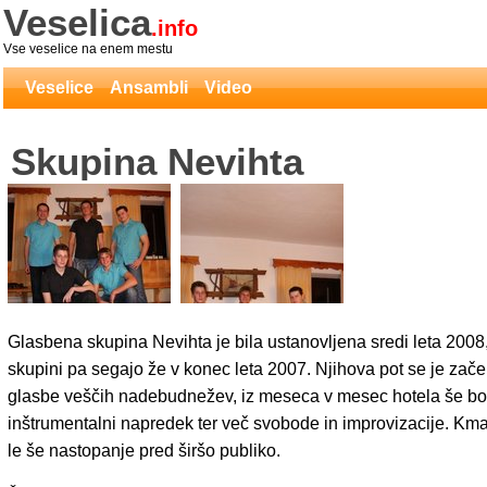
Veselica
.info
Vse veselice na enem mestu
Veselice
Ansambli
Video
Skupina Nevihta
Glasbena skupina Nevihta je bila ustanovljena sredi leta 2008,
skupini pa segajo že v konec leta 2007. Njihova pot se je zače
glasbe veščih nadebudnežev, iz meseca v mesec hotela še bolj
inštrumentalni napredek ter več svobode in improvizacije. Kmal
le še nastopanje pred širšo publiko.