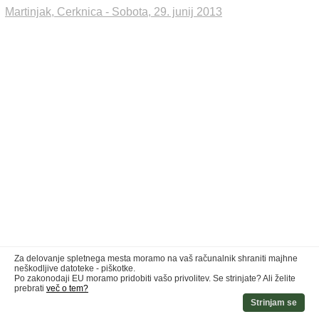
Martinjak, Cerknica - Sobota, 29. junij 2013
Za delovanje spletnega mesta moramo na vaš računalnik shraniti majhne
neškodljive datoteke - piškotke.
Po zakonodaji EU moramo pridobiti vašo privolitev. Se strinjate? Ali želite
prebrati
več o tem?
Strinjam se