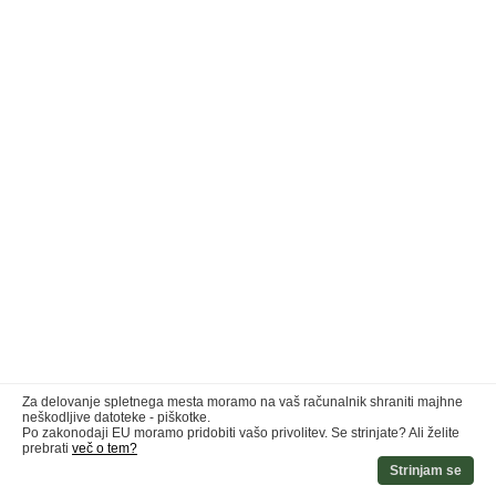
Za delovanje spletnega mesta moramo na vaš računalnik shraniti majhne
neškodljive datoteke - piškotke.
Po zakonodaji EU moramo pridobiti vašo privolitev. Se strinjate? Ali želite
prebrati
več o tem?
Strinjam se