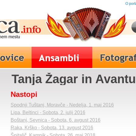
O port
Tanja Žagar in Avantu
Nastopi
Spodnji Tuštanj, Moravče - Nedelja, 1. maj 2016
Lipa, Beltinci - Sobota, 2. julij 2016
Boštanj, Sevnica - Sobota, 6. avgust 2016
Raka, Krško - Sobota, 13. avgust 2016
Špitalič, Kamnik - Sobota, 26. maj 2018