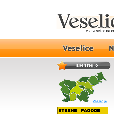
Izberi regijo
Vse regije