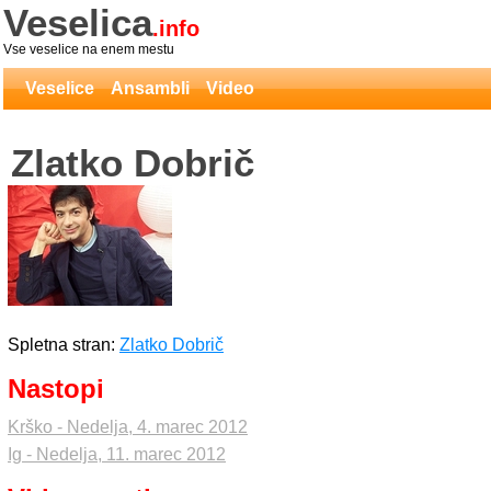
Veselica
.info
Vse veselice na enem mestu
Veselice
Ansambli
Video
Zlatko Dobrič
Spletna stran:
Zlatko Dobrič
Nastopi
Krško - Nedelja, 4. marec 2012
Ig - Nedelja, 11. marec 2012