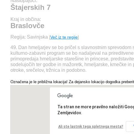
Nastopajoči:
Štajerskih 7
Kraj in občina:
Braslovče
Regija: Savinjska
[
Več iz te regije
]
49. Dan hmeljarjev se bo pričel s slavnostnim sprevodom sk
kulturno-zabavni program se bo nadaljeval na prireditvenem
primopredaja hmeljarske starešine in princese, predstavite
sodelujočih ter godbe in mažoretk, hmeljarske, kmečke in 
otroke, srečelov, tržnica in podobno.
Označena je le približna lokacija! Za dejansko lokacijo dogodka preberit
Ta stran ne more pravilno naložiti Goo
Zemljevidov.
Ali ste lastnik tega spletnega mesta?