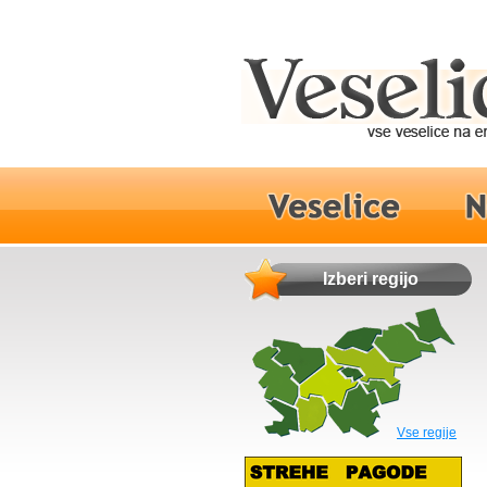
Izberi regijo
Vse regije