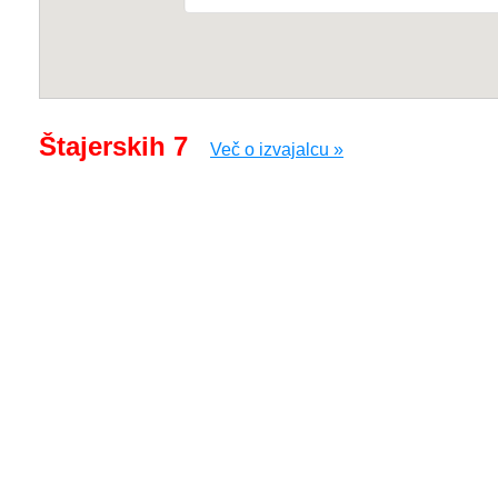
Štajerskih 7
Več o izvajalcu »