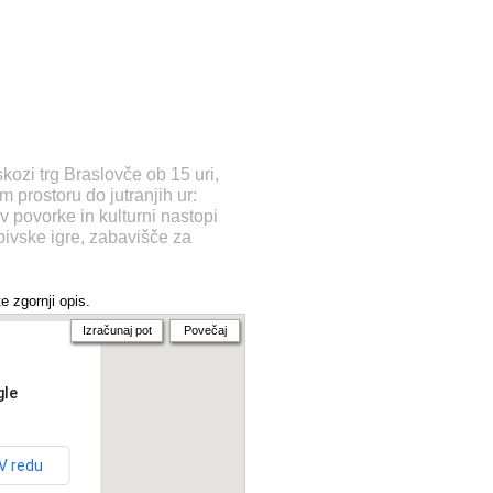
ozi trg Braslovče ob 15 uri,
 prostoru do jutranjih ur:
v povorke in kulturni nastopi
pivske igre, zabavišče za
e zgornji opis.
Izračunaj pot
Povečaj
gle
V redu