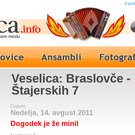
O port
Veselica: Braslovče -
Štajerskih 7
Datum:
Nedelja, 14. avgust 2011
Dogodek je že minil