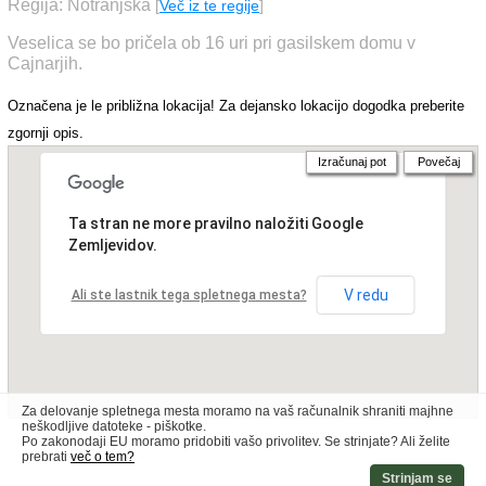
Regija: Notranjska
[
Več iz te regije
]
Veselica se bo pričela ob 16 uri pri gasilskem domu v
Cajnarjih.
Označena je le približna lokacija! Za dejansko lokacijo dogodka preberite
zgornji opis.
Izračunaj pot
Povečaj
Ta stran ne more pravilno naložiti Google
Zemljevidov.
V redu
Ali ste lastnik tega spletnega mesta?
Za delovanje spletnega mesta moramo na vaš računalnik shraniti majhne
neškodljive datoteke - piškotke.
Po zakonodaji EU moramo pridobiti vašo privolitev. Se strinjate? Ali želite
prebrati
več o tem?
Strinjam se