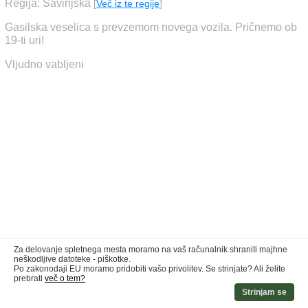
Regija: Savinjska
[
Več iz te regije
]
Gasilska veselica s prevzemom novega vozila. Pričnemo ob
19-ti uri!
Vljudno vabljeni
Za delovanje spletnega mesta moramo na vaš računalnik shraniti majhne
neškodljive datoteke - piškotke.
Po zakonodaji EU moramo pridobiti vašo privolitev. Se strinjate? Ali želite
prebrati
več o tem?
Strinjam se