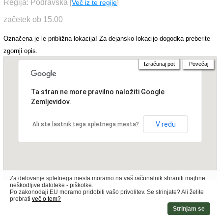
Regija: Podravska
[
Več iz te regije
]
začetek ob 15.00
Označena je le približna lokacija! Za dejansko lokacijo dogodka preberite
zgornji opis.
Izračunaj pot
Povečaj
Ta stran ne more pravilno naložiti Google
Zemljevidov.
V redu
Ali ste lastnik tega spletnega mesta?
Za delovanje spletnega mesta moramo na vaš računalnik shraniti majhne
neškodljive datoteke - piškotke.
Po zakonodaji EU moramo pridobiti vašo privolitev. Se strinjate? Ali želite
prebrati
več o tem?
Strinjam se