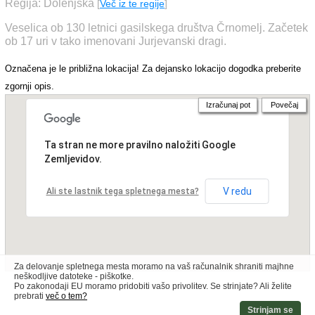
Regija: Dolenjska
[
Več iz te regije
]
Veselica ob 130 letnici gasilskega društva Črnomelj. Začetek
ob 17 uri v tako imenovani Jurjevanski dragi.
Označena je le približna lokacija! Za dejansko lokacijo dogodka preberite
zgornji opis.
Izračunaj pot
Povečaj
Ta stran ne more pravilno naložiti Google
Zemljevidov.
V redu
Ali ste lastnik tega spletnega mesta?
Za delovanje spletnega mesta moramo na vaš računalnik shraniti majhne
neškodljive datoteke - piškotke.
Po zakonodaji EU moramo pridobiti vašo privolitev. Se strinjate? Ali želite
prebrati
več o tem?
Strinjam se