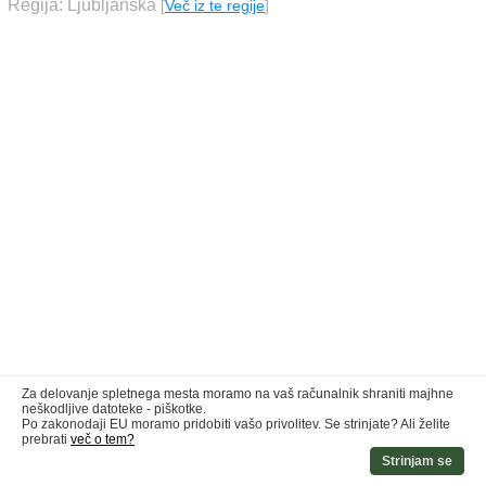
Regija: Ljubljanska
[
Več iz te regije
]
Za delovanje spletnega mesta moramo na vaš računalnik shraniti majhne
neškodljive datoteke - piškotke.
Po zakonodaji EU moramo pridobiti vašo privolitev. Se strinjate? Ali želite
prebrati
več o tem?
Strinjam se