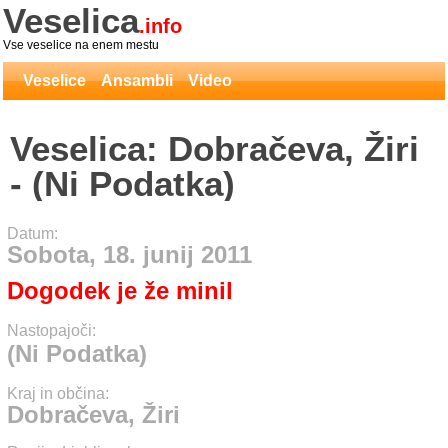
Veselica
.info
Vse veselice na enem mestu
Veselice
Ansambli
Video
Veselica: Dobračeva, Žiri
- (Ni Podatka)
Datum:
Sobota, 18. junij 2011
Dogodek je že minil
Nastopajoči:
(Ni Podatka)
Kraj in občina:
Dobračeva, Žiri