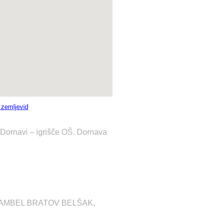
i zemljevid
v Dornavi – igrišče OŠ. Dornava
NSAMBEL BRATOV BELŠAK,