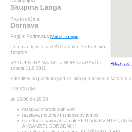
Nastopajoči:
Skupina Langa
Kraj in občina:
Dornava
Regija: Podravska
[
Več iz te regije
]
Dornava, Igrišče pri OŠ Dornava, Pod velikim
šotorom
VABLJENI NA NAJBOLJ NORO ZABAVO ♫
Prikaži večj
sobota 11.6.2011
Prireditev bo potekala pod velikim prireditvenim šotorom 
PROGRAM:
od 16.00 do 20.00
razstava starodobnih vozil
razstava motorjev in mopedov tomos
narodnozabavni ansambli PETOVIA KVINTET, A
ANSAMBEL SORODNIKI
enkratna atraktivna skupina KÜNŠTNI PRLEKI