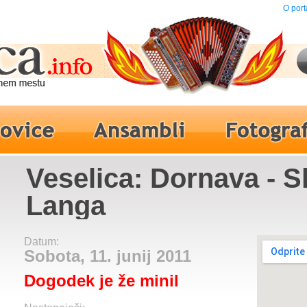
O port
Veselica: Dornava - 
Langa
Datum:
Sobota, 11. junij 2011
Dogodek je že minil