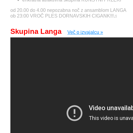
od 20.00 do 4.00 nepozabna noč z ansamblom LANGA
ob 23:00 VROČ PLES DORNAVSKIH CIGANK!!!♫
Skupina Langa
Več o izvajalcu »