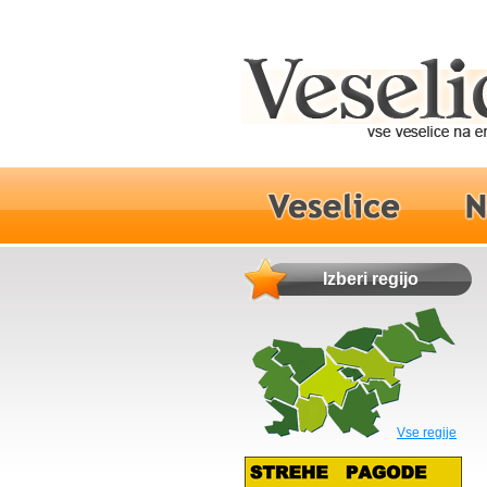
Izberi regijo
Vse regije