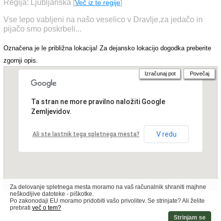
Regija: Ljubljanska
[
Več iz te regije
]
Vse lepo vabljeni na našo veselico v Dravlje,za jedačo in
pijačo smo poskrbeli...
Označena je le približna lokacija! Za dejansko lokacijo dogodka preberite
zgornji opis.
Izračunaj pot
Povečaj
Ta stran ne more pravilno naložiti Google
Zemljevidov.
V redu
Ali ste lastnik tega spletnega mesta?
Za delovanje spletnega mesta moramo na vaš računalnik shraniti majhne
neškodljive datoteke - piškotke.
Po zakonodaji EU moramo pridobiti vašo privolitev. Se strinjate? Ali želite
prebrati
več o tem?
Strinjam se