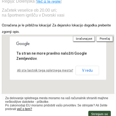
Regija: Dolenjska
[
Več iz te regije
]
Začetek veselice ob 20.00 uri;
na športnem igrišču v Dvorski vasi
Označena je le približna lokacija! Za dejansko lokacijo dogodka preberite
zgornji opis.
Izračunaj pot
Povečaj
Ta stran ne more pravilno naložiti Google
Zemljevidov.
V redu
Ali ste lastnik tega spletnega mesta?
Za delovanje spletnega mesta moramo na vaš računalnik shraniti majhne
neškodljive datoteke - piškotke.
Po zakonodaji EU moramo pridobiti vašo privolitev. Se strinjate? Ali želite
prebrati
več o tem?
Strinjam se