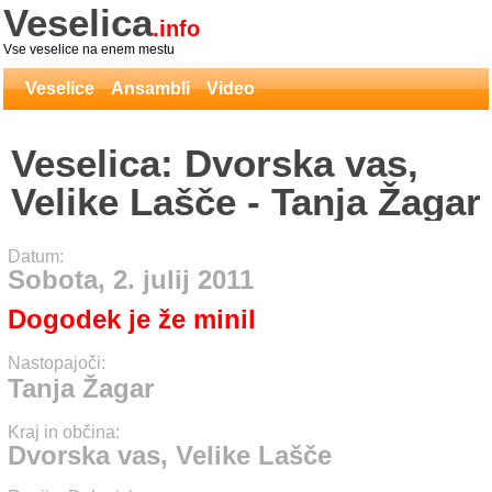
Veselica
.info
Vse veselice na enem mestu
Veselice
Ansambli
Video
Veselica: Dvorska vas,
Velike Lašče - Tanja Žagar
Datum:
Sobota, 2. julij 2011
Dogodek je že minil
Nastopajoči:
Tanja Žagar
Kraj in občina:
Dvorska vas, Velike Lašče