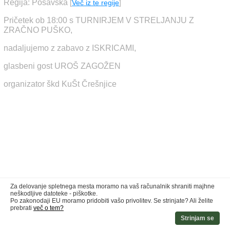
Regija: Posavska
[
Več iz te regije
]
Pričetek ob 18:00 s TURNIRJEM V STRELJANJU Z
ZRAČNO PUŠKO,
nadaljujemo z zabavo z ISKRICAMI,
glasbeni gost UROŠ ZAGOŽEN
organizator škd KuŠt Črešnjice
Za delovanje spletnega mesta moramo na vaš računalnik shraniti majhne
neškodljive datoteke - piškotke.
Po zakonodaji EU moramo pridobiti vašo privolitev. Se strinjate? Ali želite
prebrati
več o tem?
Strinjam se