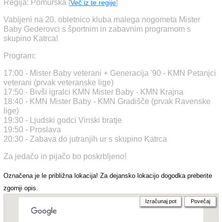
Regija: Pomurska
[
Več iz te regije
]
Vabljeni na 20. obletnico kluba malega nogometa Mister
Baby Gederovci s športnim in zabavnim programom s
skupino Katrca!
Program:
17:00 - Mister Baby veterani + Generacija '90 - KMN Petanjci
veterani (prvak veteranske lige)
17:50 - Bivši igralci KMN Mister Baby - KMN Krajna
18:40 - KMN Mister Baby - KMN Gradišče (prvak Ravenske
lige)
19:30 - Ljudski godci Vinski bratje
19:50 - Proslava
20:30 - Zabava do jutranjih ur s skupino Katrca
Za jedačo in pijačo bo poskrbljeno!
Označena je le približna lokacija! Za dejansko lokacijo dogodka preberite
zgornji opis.
Izračunaj pot
Povečaj