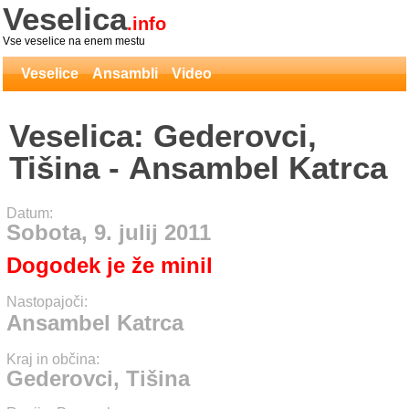
Veselica
.info
Vse veselice na enem mestu
Veselice
Ansambli
Video
Veselica: Gederovci,
Tišina - Ansambel Katrca
Datum:
Sobota, 9. julij 2011
Dogodek je že minil
Nastopajoči:
Ansambel Katrca
Kraj in občina:
Gederovci, Tišina