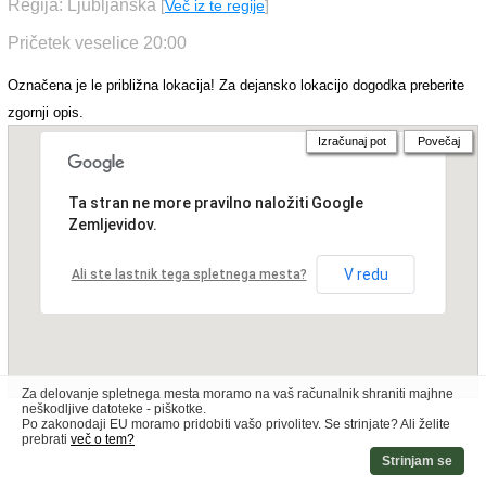
Regija: Ljubljanska
[
Več iz te regije
]
Pričetek veselice 20:00
Označena je le približna lokacija! Za dejansko lokacijo dogodka preberite
zgornji opis.
Izračunaj pot
Povečaj
Ta stran ne more pravilno naložiti Google
Zemljevidov.
V redu
Ali ste lastnik tega spletnega mesta?
Za delovanje spletnega mesta moramo na vaš računalnik shraniti majhne
neškodljive datoteke - piškotke.
Po zakonodaji EU moramo pridobiti vašo privolitev. Se strinjate? Ali želite
prebrati
več o tem?
Strinjam se