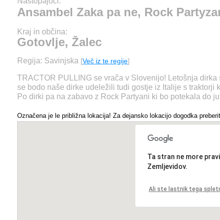
Nastopajoči:
Ansambel Zaka pa ne, Rock Partyzan
Kraj in občina:
Gotovlje, Žalec
Regija: Savinjska
[
Več iz te regije
]
TRACTOR PULLING se vrača v Slovenijo! Letošnja dirka se b
se bodo naše dirke udeležili tudi gostje iz Italije s traktor
Po dirki pa na zabavo z Rock Partyani ki bo potekala do jutr
Označena je le približna lokacija! Za dejansko lokacijo dogodka preberit
Ta stran ne more pravi
Zemljevidov.
Ali ste lastnik tega spl