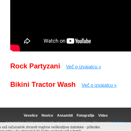
Rock Partyzani
Več o izvajalcu »
Bikini Tractor Wash
Več o izvajalcu »
Veselice
Novice
Ansambli
Fotografije
Video
Copyright © 2026 Veselica.info. Vse pravice pridržane. Powered by
Datajoy.
aš računalnik shraniti majhne neškodljive datoteke - piškotke.