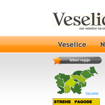
Izberi regijo
Vse regije