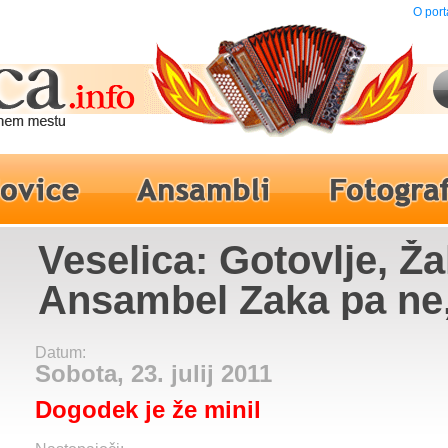
O port
Veselica: Gotovlje, Ža
Ansambel Zaka pa ne
Partyzani, Bikini Tra
Datum:
Sobota, 23. julij 2011
Dogodek je že minil