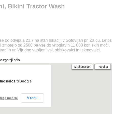
i, Bikini Tractor Wash
o odvijala 23.7 na stari lokaciji v Gotovljah pri Žalcu. Letos
ji ki zmorejo od 2500 pa vse do vrtoglavih 11 000 konjskih moči.
anjih ur. Vljudno vabljeni vsi, obiskovalci in tekmovalci.
e zgornji opis.
Izračunaj pot
Povečaj
lno naložiti Google
V redu
etnega mesta?