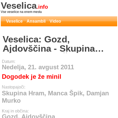
Veselica
.info
Vse veselice na enem mestu
Veselice
Ansambli
Video
Veselica: Gozd,
Ajdovščina - Skupina
Hram, Manca Špik,
Datum:
Damjan Murko
Nedelja, 21. avgust 2011
Dogodek je že minil
Nastopajoči:
Skupina Hram, Manca Špik, Damjan
Murko
Kraj in občina:
Gozd, Ajdovščina