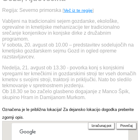
Regija: Severno primorska
[
Več iz te regije
]
Vabljeni na tradicionalni sejem gozdarske, ekološke,
ogrevalne in kmetijske mehanizacije ter tradicionalno
srečanje konjenikov in konjske dirke z družabnim
programom.
V sobota, 20. avgust ob 10.00 – predstavitev sodelujočih na
kmetijsko gozdarskem sejmu Gozd in ogled opreme
razstavljavcev.
Nedelja, 21. avgust ob 13.30 - povorka konj s konjskimi
vpregami ter kmečkimi in gozdarskimi stroji ter vseh domačih
kmetov s svojimi stroji, traktorji in priključki. Nato bo sledilo
tekmovanje v spretnostnem jezdenju.
Ob 18.30 se bo začelo glasbeno dogajanje z Manco Špik,
skupino Hram in Damijanom Murkom.
Označena je le približna lokacija! Za dejansko lokacijo dogodka preberite
zgornji opis.
Izračunaj pot
Povečaj