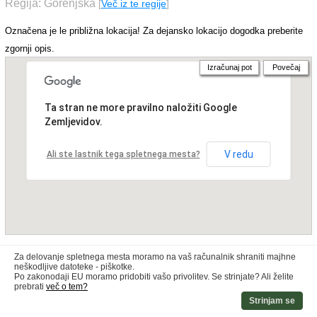
Regija: Gorenjska
[
Več iz te regije
]
Označena je le približna lokacija! Za dejansko lokacijo dogodka preberite
zgornji opis.
Izračunaj pot
Povečaj
Ta stran ne more pravilno naložiti Google
Zemljevidov.
V redu
Ali ste lastnik tega spletnega mesta?
Za delovanje spletnega mesta moramo na vaš računalnik shraniti majhne
neškodljive datoteke - piškotke.
Po zakonodaji EU moramo pridobiti vašo privolitev. Se strinjate? Ali želite
prebrati
več o tem?
Strinjam se