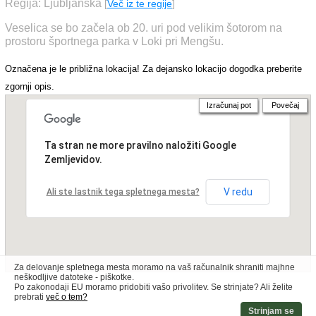
Regija: Ljubljanska
[
Več iz te regije
]
Veselica se bo začela ob 20. uri pod velikim šotorom na
prostoru športnega parka v Loki pri Mengšu.
Označena je le približna lokacija! Za dejansko lokacijo dogodka preberite
zgornji opis.
Izračunaj pot
Povečaj
Ta stran ne more pravilno naložiti Google
Zemljevidov.
V redu
Ali ste lastnik tega spletnega mesta?
Za delovanje spletnega mesta moramo na vaš računalnik shraniti majhne
neškodljive datoteke - piškotke.
Po zakonodaji EU moramo pridobiti vašo privolitev. Se strinjate? Ali želite
prebrati
več o tem?
Strinjam se