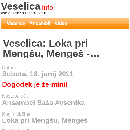
Veselica
.info
Vse veselice na enem mestu
Veselice
Ansambli
Video
Veselica: Loka pri
Mengšu, Mengeš -
Ansambel Saša Avsenika
Datum:
Sobota, 18. junij 2011
Dogodek je že minil
Nastopajoči:
Ansambel Saša Avsenika
Kraj in občina:
Loka pri Mengšu, Mengeš