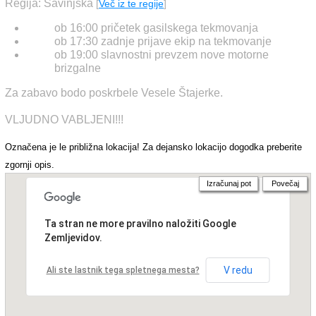
Regija: Savinjska
[
Več iz te regije
]
ob 16:00 pričetek gasilskega tekmovanja
ob 17:30 zadnje prijave ekip na tekmovanje
ob 19:00 slavnostni prevzem nove motorne
brizgalne
Za zabavo bodo poskrbele Vesele Štajerke.
VLJUDNO VABLJENI!!!
Označena je le približna lokacija! Za dejansko lokacijo dogodka preberite
zgornji opis.
Izračunaj pot
Povečaj
Ta stran ne more pravilno naložiti Google
Zemljevidov.
V redu
Ali ste lastnik tega spletnega mesta?